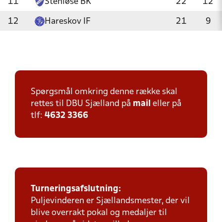
11
Stenløse BK
22
12
12
Hareskov IF
21
9
Spørgsmål omkring denne række skal
rettes til DBU Sjælland på
mail
eller på
tlf:
4632 3366
Turneringsafslutning:
Puljevinderen er Sjællandsmester, der vil
blive overrakt pokal og medaljer til