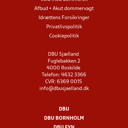
Afbud + Akut dommervagt
Idrættens Forsikringer
Privatlivspolitik
Cookiepolitik
DBU Sjælland
Fuglebakken 2
4000 Roskilde
Telefon: 4632 3366
CVR: 6369 0015
info@dbusjaelland.dk
DBU
DBU BORNHOLM
DBU FYN