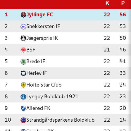
K
P
1
Jyllinge FC
22
56
2
Snekkersten IF
22
53
3
Jægerspris IK
22
50
4
BSF
21
46
5
Brede IF
22
41
6
Herlev IF
22
33
7
Holte Star Club
22
24
8
Lyngby Boldklub 1921
22
23
9
Allerød FK
22
20
10
Strandgårdsparkens Boldklub
22
14