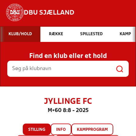
DBU SJÆLLAND
Hvad vil du søge efter?
KLUB/HOLD
RÆKKE
SPILLESTED
KAMP
INDHOLD OG NYHEDER
Find en klub eller et hold
STILLINGER, RESULTATER, KLUBBER OG
HOLD
JYLLINGE FC
M+60 8:8 - 2025
STILLING
INFO
KAMPPROGRAM