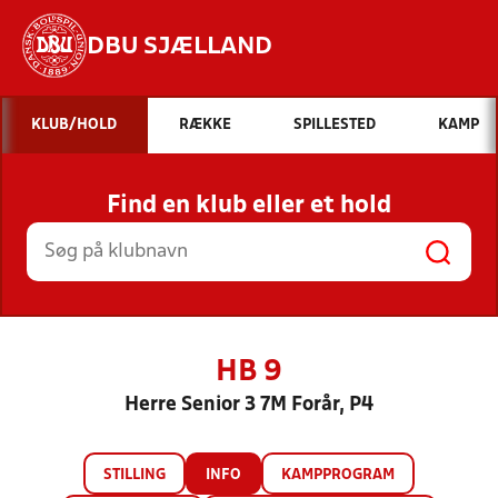
DBU SJÆLLAND
Hvad vil du søge efter?
KLUB/HOLD
RÆKKE
SPILLESTED
KAMP
INDHOLD OG NYHEDER
Find en klub eller et hold
STILLINGER, RESULTATER, KLUBBER OG
HOLD
HB 9
Herre Senior 3 7M Forår, P4
STILLING
INFO
KAMPPROGRAM