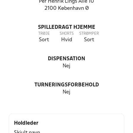
Per Henrik Lings Allé 10
2100 København Ø
SPILLEDRAGT HJEMME
TRØJE
SHORTS
STRØMPER
Sort
Hvid
Sort
DISPENSATION
Nej
TURNERINGSFORBEHOLD
Nej
Holdleder
Skjult navn