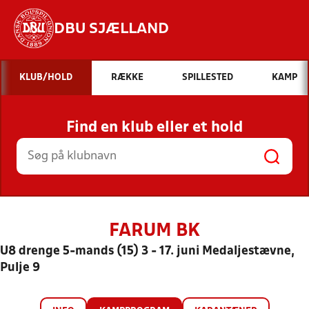
DBU SJÆLLAND
Hvad vil du søge efter?
KLUB/HOLD
RÆKKE
SPILLESTED
KAMP
INDHOLD OG NYHEDER
Find en klub eller et hold
STILLINGER, RESULTATER, KLUBBER OG
HOLD
FARUM BK
U8 drenge 5-mands (15) 3 - 17. juni Medaljestævne,
Pulje 9