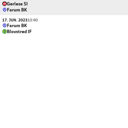
Gørløse SI
Farum BK
17. JUN. 2023
10:40
Farum BK
Blovstrød IF