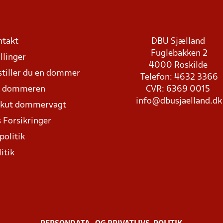
ntakt
DBU Sjælland
Fuglebakken 2
llinger
4000 Roskilde
stiller du en dommer
Telefon: 4632 3366
d dommeren
CVR: 6369 0015
info@dbusjaelland.dk
Akut dommervagt
 Forsikringer
politik
itik