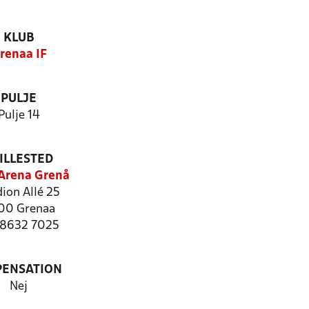
KLUB
renaa IF
PULJE
Pulje 14
ILLESTED
Arena Grenå
ion Allé 25
00 Grenaa
: 8632 7025
PENSATION
Nej