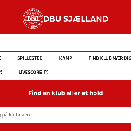
DBU SJÆLLAND
E
SPILLESTED
KAMP
FIND KLUB NÆR DI
LIVESCORE
Find en klub eller et hold