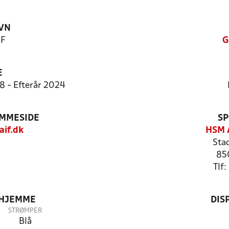
VN
IF
G
E
8 - Efterår 2024
EMMESIDE
SP
if.dk
HSM 
Stad
85
Tlf
 HJEMME
DIS
STRØMPER
Blå