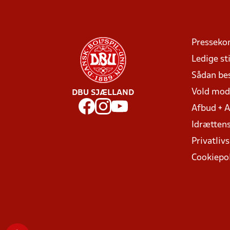
Presseko
Ledige sti
Sådan be
Vold mo
DBU SJÆLLAND
Afbud + 
Idrættens
Privatlivs
Cookiepol