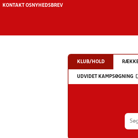
KONTAKT OS
NYHEDSBREV
KLUB/HOLD
RÆKK
UDVIDET KAMPSØGNING