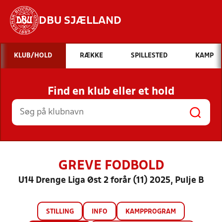
DBU SJÆLLAND
Hvad vil du søge efter?
KLUB/HOLD
RÆKKE
SPILLESTED
KAMP
INDHOLD OG NYHEDER
Find en klub eller et hold
STILLINGER, RESULTATER, KLUBBER OG
HOLD
GREVE FODBOLD
U14 Drenge Liga Øst 2 forår (11) 2025, Pulje B
STILLING
INFO
KAMPPROGRAM