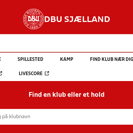
DBU SJÆLLAND
E
SPILLESTED
KAMP
FIND KLUB NÆR DI
LIVESCORE
Find en klub eller et hold