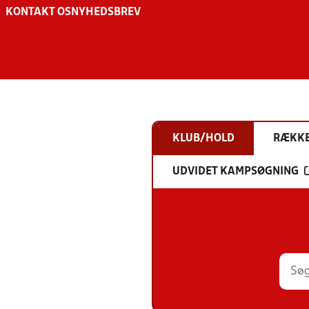
KONTAKT OS
NYHEDSBREV
KLUB/HOLD
RÆKK
UDVIDET KAMPSØGNING