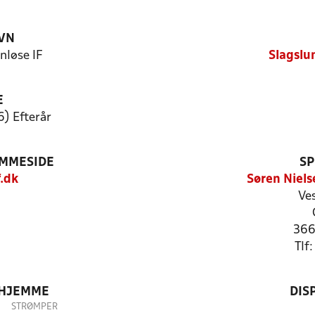
VN
nløse IF
Slagslu
E
6) Efterår
EMMESIDE
SP
.dk
Søren Niel
Ve
366
Tlf
 HJEMME
DIS
STRØMPER