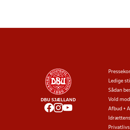
Presseko
Ledige sti
Sådan be
Vold mo
DBU SJÆLLAND
Afbud + 
Idrættens
Privatlivs