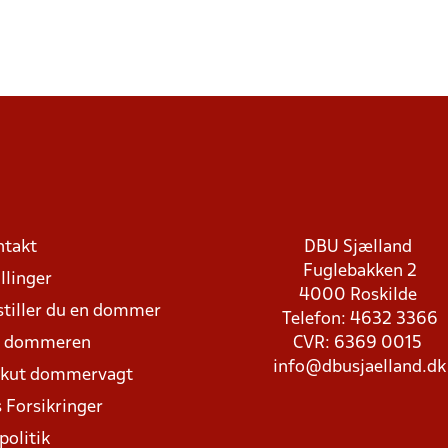
ntakt
DBU Sjælland
Fuglebakken 2
llinger
4000 Roskilde
stiller du en dommer
Telefon: 4632 3366
d dommeren
CVR: 6369 0015
info@dbusjaelland.dk
Akut dommervagt
 Forsikringer
politik