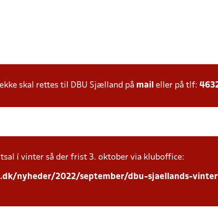
ke skal rettes til DBU Sjælland på
mail
eller på tlf:
463
sal í vinter så der frist 3. oktober via kluboffice:
d.dk/nyheder/2022/september/dbu-sjaellands-vinte