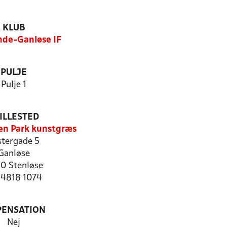
KLUB
nde-Ganløse IF
PULJE
Pulje 1
ILLESTED
sen Park kunstgræs
stergade 5
Ganløse
0 Stenløse
: 4818 1074
PENSATION
Nej