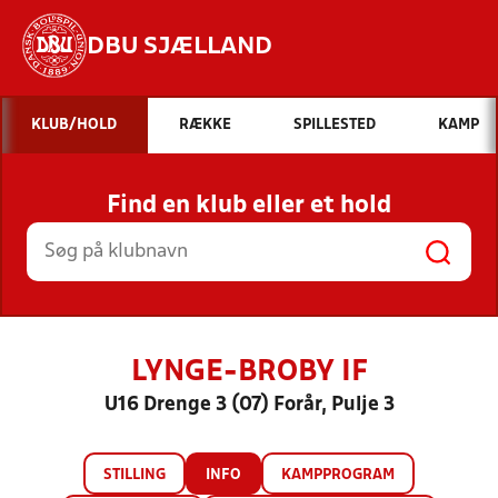
DBU SJÆLLAND
Hvad vil du søge efter?
KLUB/HOLD
RÆKKE
SPILLESTED
KAMP
INDHOLD OG NYHEDER
Find en klub eller et hold
STILLINGER, RESULTATER, KLUBBER OG
HOLD
LYNGE-BROBY IF
U16 Drenge 3 (07) Forår, Pulje 3
STILLING
INFO
KAMPPROGRAM