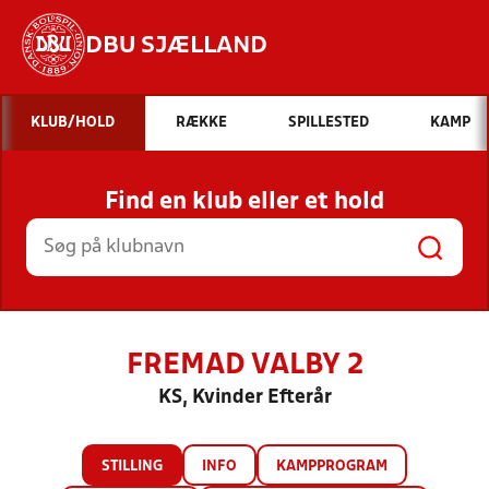
DBU SJÆLLAND
Hvad vil du søge efter?
KLUB/HOLD
RÆKKE
SPILLESTED
KAMP
INDHOLD OG NYHEDER
Find en klub eller et hold
STILLINGER, RESULTATER, KLUBBER OG
HOLD
FREMAD VALBY 2
KS, Kvinder Efterår
STILLING
INFO
KAMPPROGRAM