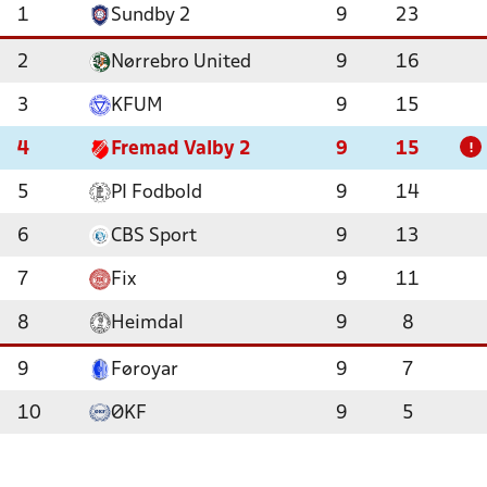
1
Sundby 2
9
23
2
Nørrebro United
9
16
3
KFUM
9
15
4
Fremad Valby 2
9
15
!
5
PI Fodbold
9
14
6
CBS Sport
9
13
7
Fix
9
11
8
Heimdal
9
8
9
Føroyar
9
7
10
ØKF
9
5