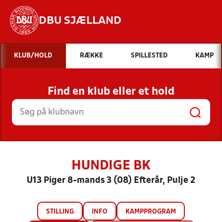
DBU SJÆLLAND
Hvad vil du søge efter?
KLUB/HOLD
RÆKKE
SPILLESTED
KAMP
INDHOLD OG NYHEDER
Find en klub eller et hold
STILLINGER, RESULTATER, KLUBBER OG
HOLD
HUNDIGE BK
U13 Piger 8-mands 3 (08) Efterår, Pulje 2
STILLING
INFO
KAMPPROGRAM