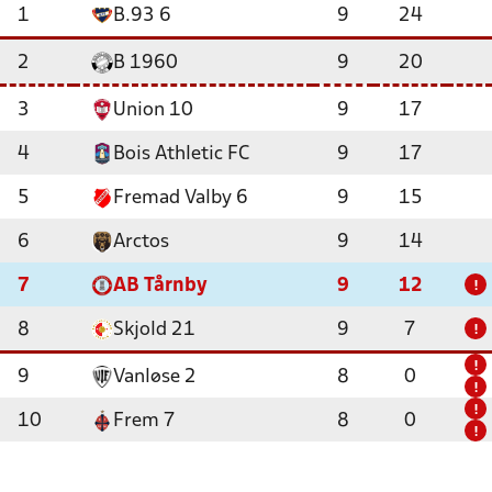
1
B.93 6
9
24
2
B 1960
9
20
3
Union 10
9
17
4
Bois Athletic FC
9
17
5
Fremad Valby 6
9
15
6
Arctos
9
14
7
AB Tårnby
9
12
!
8
Skjold 21
9
7
!
!
9
Vanløse 2
8
0
!
!
10
Frem 7
8
0
!