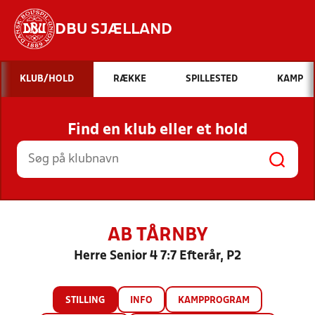
DBU SJÆLLAND
Hvad vil du søge efter?
KLUB/HOLD
RÆKKE
SPILLESTED
KAMP
INDHOLD OG NYHEDER
Find en klub eller et hold
STILLINGER, RESULTATER, KLUBBER OG
HOLD
AB TÅRNBY
Herre Senior 4 7:7 Efterår, P2
STILLING
INFO
KAMPPROGRAM