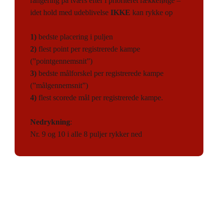
rangering på tværs efter i prioriteret rækkefølge –
idet hold med udeblivelse
IKKE
kan rykke op
1)
bedste placering i puljen
2)
flest point per registrerede kampe
(”pointgennemsnit”)
3)
bedste målforskel per registrerede kampe
(”målgennemsnit”)
4)
flest scorede mål per registrerede kampe.
Nedrykning
:
Nr. 9 og 10 i alle 8 puljer rykker ned