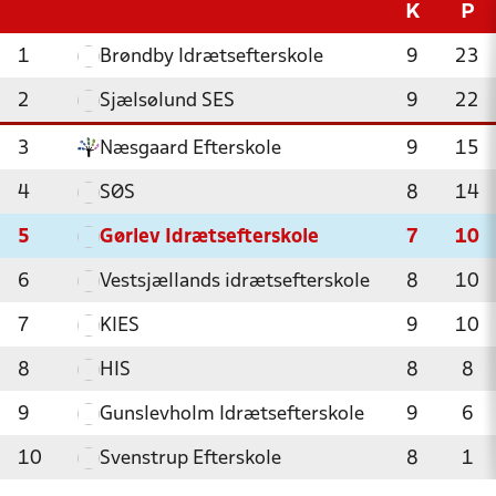
K
P
1
Brøndby Idrætsefterskole
9
23
2
Sjælsølund SES
9
22
3
Næsgaard Efterskole
9
15
4
SØS
8
14
5
Gørlev Idrætsefterskole
7
10
6
Vestsjællands idrætsefterskole
8
10
7
KIES
9
10
8
HIS
8
8
9
Gunslevholm Idrætsefterskole
9
6
10
Svenstrup Efterskole
8
1