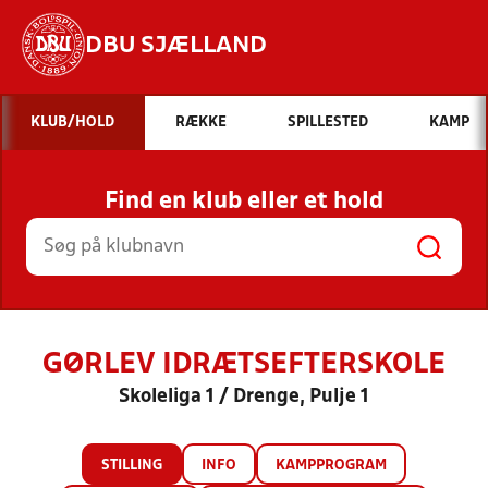
DBU SJÆLLAND
Hvad vil du søge efter?
KLUB/HOLD
RÆKKE
SPILLESTED
KAMP
INDHOLD OG NYHEDER
Find en klub eller et hold
STILLINGER, RESULTATER, KLUBBER OG
HOLD
GØRLEV IDRÆTSEFTERSKOLE
Skoleliga 1 / Drenge, Pulje 1
STILLING
INFO
KAMPPROGRAM