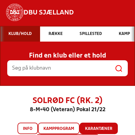
DBU SJÆLLAND
Hvad vil du søge efter?
KLUB/HOLD
RÆKKE
SPILLESTED
KAMP
INDHOLD OG NYHEDER
Find en klub eller et hold
STILLINGER, RESULTATER, KLUBBER OG
HOLD
SOLRØD FC (RK. 2)
8-M+40 (Veteran) Pokal 21/22
INFO
KAMPPROGRAM
KARANTÆNER