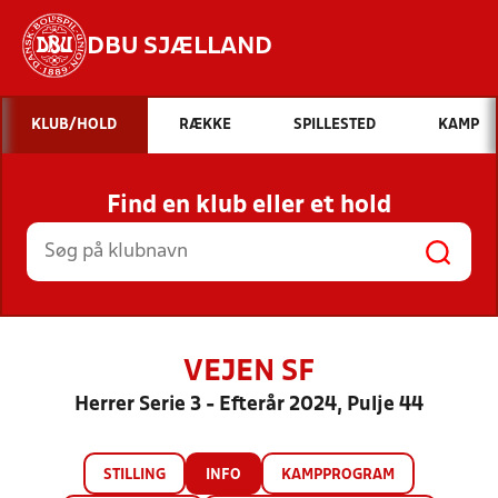
DBU SJÆLLAND
Hvad vil du søge efter?
KLUB/HOLD
RÆKKE
SPILLESTED
KAMP
INDHOLD OG NYHEDER
Find en klub eller et hold
STILLINGER, RESULTATER, KLUBBER OG
HOLD
VEJEN SF
Herrer Serie 3 - Efterår 2024, Pulje 44
STILLING
INFO
KAMPPROGRAM