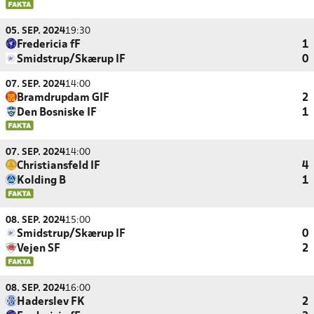
05. SEP. 2024
19:30
Fredericia fF
1
Smidstrup/Skærup IF
0
07. SEP. 2024
14:00
Bramdrupdam GIF
2
Den Bosniske IF
1
07. SEP. 2024
14:00
Christiansfeld IF
4
Kolding B
1
08. SEP. 2024
15:00
Smidstrup/Skærup IF
0
Vejen SF
2
08. SEP. 2024
16:00
Haderslev FK
2