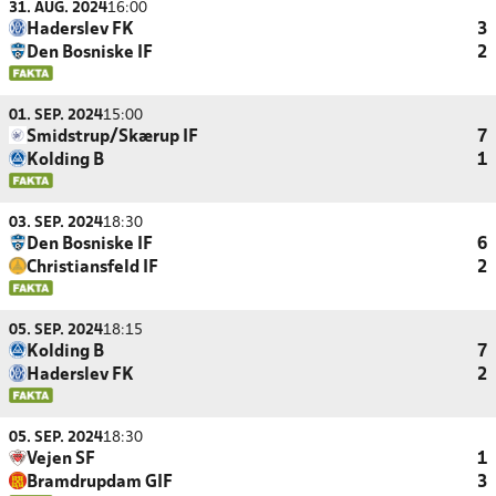
31. AUG. 2024
16:00
Haderslev FK
3
Den Bosniske IF
2
01. SEP. 2024
15:00
Smidstrup/Skærup IF
7
Kolding B
1
03. SEP. 2024
18:30
Den Bosniske IF
6
Christiansfeld IF
2
05. SEP. 2024
18:15
Kolding B
7
Haderslev FK
2
05. SEP. 2024
18:30
Vejen SF
1
Bramdrupdam GIF
3