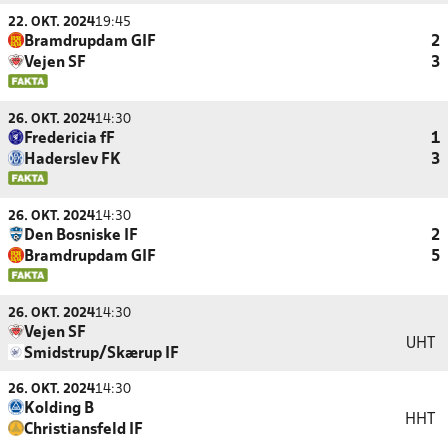
22. OKT. 2024
19:45
Bramdrupdam GIF
2
Vejen SF
3
26. OKT. 2024
14:30
Fredericia fF
1
Haderslev FK
3
26. OKT. 2024
14:30
Den Bosniske IF
2
Bramdrupdam GIF
5
26. OKT. 2024
14:30
Vejen SF
UHT
Smidstrup/Skærup IF
26. OKT. 2024
14:30
Kolding B
HHT
Christiansfeld IF