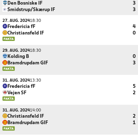
Den Bosniske IF
3
Smidstrup/Skærup IF
3
27. AUG. 2024
18:30
Fredericia fF
4
Christiansfeld IF
0
29. AUG. 2024
18:30
Kolding B
0
Bramdrupdam GIF
3
31. AUG. 2024
13:30
Fredericia fF
5
Vejen SF
2
31. AUG. 2024
14:00
Christiansfeld IF
2
Bramdrupdam GIF
1