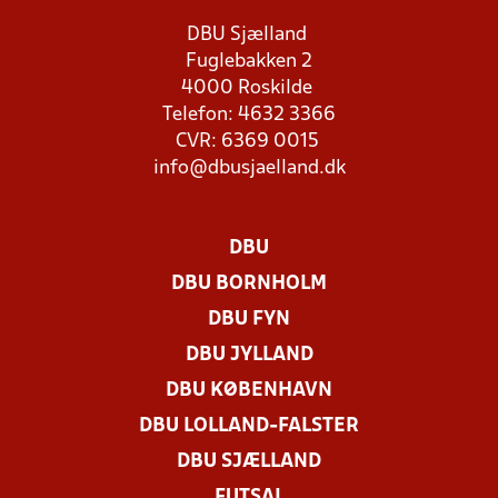
DBU Sjælland
Fuglebakken 2
4000 Roskilde
Telefon: 4632 3366
CVR: 6369 0015
info@dbusjaelland.dk
DBU
DBU BORNHOLM
DBU FYN
DBU JYLLAND
DBU KØBENHAVN
DBU LOLLAND-FALSTER
DBU SJÆLLAND
FUTSAL