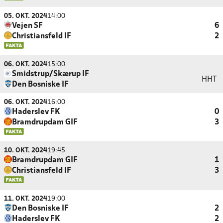
05. OKT. 2024
14:00
Vejen SF
6
Christiansfeld IF
2
06. OKT. 2024
15:00
Smidstrup/Skærup IF
HHT
Den Bosniske IF
06. OKT. 2024
16:00
Haderslev FK
0
Bramdrupdam GIF
3
10. OKT. 2024
19:45
Bramdrupdam GIF
1
Christiansfeld IF
3
11. OKT. 2024
19:00
Den Bosniske IF
2
Haderslev FK
2