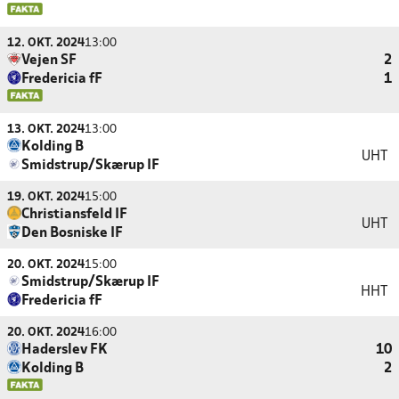
12. OKT. 2024
13:00
Vejen SF
2
Fredericia fF
1
13. OKT. 2024
13:00
Kolding B
UHT
Smidstrup/Skærup IF
19. OKT. 2024
15:00
Christiansfeld IF
UHT
Den Bosniske IF
20. OKT. 2024
15:00
Smidstrup/Skærup IF
HHT
Fredericia fF
20. OKT. 2024
16:00
Haderslev FK
10
Kolding B
2