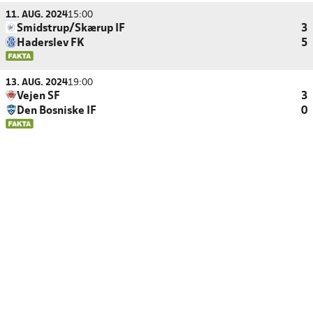
11. AUG. 2024
15:00
Smidstrup/Skærup IF
3
Haderslev FK
5
13. AUG. 2024
19:00
Vejen SF
3
Den Bosniske IF
0