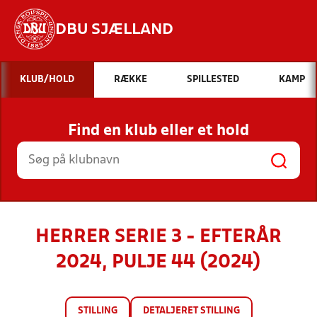
DBU SJÆLLAND
Hvad vil du søge efter?
KLUB/HOLD
RÆKKE
SPILLESTED
KAMP
INDHOLD OG NYHEDER
Find en klub eller et hold
STILLINGER, RESULTATER, KLUBBER OG
HOLD
HERRER SERIE 3 - EFTERÅR
2024, PULJE 44 (2024)
STILLING
DETALJERET STILLING