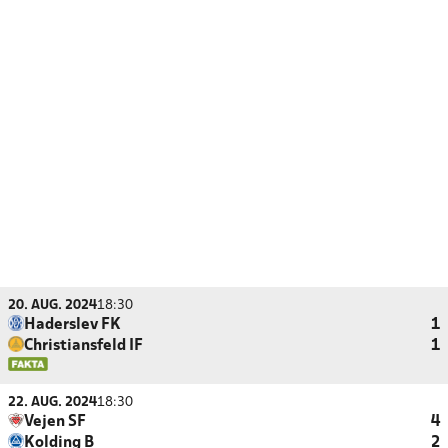
20. AUG. 2024
18:30
Haderslev FK
1
Christiansfeld IF
1
22. AUG. 2024
18:30
Vejen SF
4
Kolding B
2