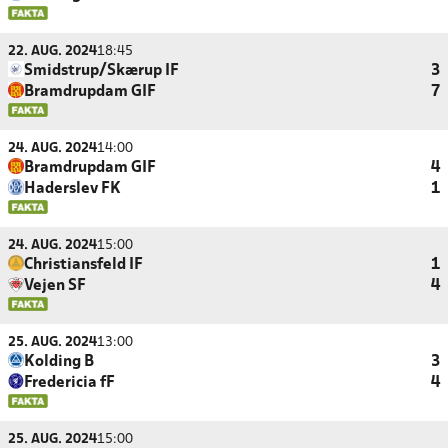
22. AUG. 2024
18:45
Smidstrup/Skærup IF
3
Bramdrupdam GIF
7
24. AUG. 2024
14:00
Bramdrupdam GIF
4
Haderslev FK
1
24. AUG. 2024
15:00
Christiansfeld IF
1
Vejen SF
4
25. AUG. 2024
13:00
Kolding B
3
Fredericia fF
4
25. AUG. 2024
15:00