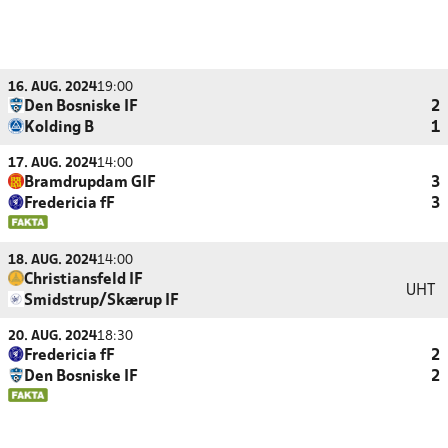
16. AUG. 2024
19:00
Den Bosniske IF
2
Kolding B
1
17. AUG. 2024
14:00
Bramdrupdam GIF
3
Fredericia fF
3
18. AUG. 2024
14:00
Christiansfeld IF
UHT
Smidstrup/Skærup IF
20. AUG. 2024
18:30
Fredericia fF
2
Den Bosniske IF
2