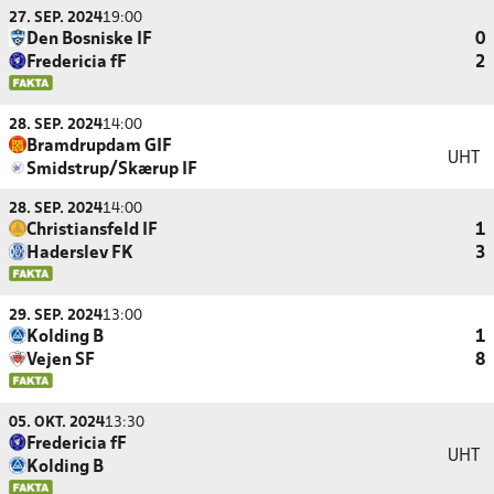
27. SEP. 2024
19:00
Den Bosniske IF
0
Fredericia fF
2
28. SEP. 2024
14:00
Bramdrupdam GIF
UHT
Smidstrup/Skærup IF
28. SEP. 2024
14:00
Christiansfeld IF
1
Haderslev FK
3
29. SEP. 2024
13:00
Kolding B
1
Vejen SF
8
05. OKT. 2024
13:30
Fredericia fF
UHT
Kolding B