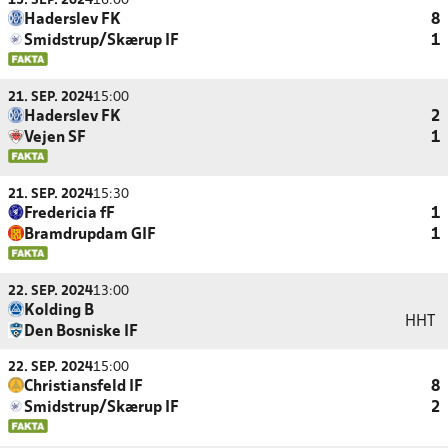
15. SEP. 2024
16:00
Haderslev FK
8
Smidstrup/Skærup IF
1
21. SEP. 2024
15:00
Haderslev FK
2
Vejen SF
1
21. SEP. 2024
15:30
Fredericia fF
1
Bramdrupdam GIF
1
22. SEP. 2024
13:00
Kolding B
HHT
Den Bosniske IF
22. SEP. 2024
15:00
Christiansfeld IF
8
Smidstrup/Skærup IF
2