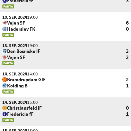
Fredericia fF
3
10. SEP. 2024
19:00
Vejen SF
6
Haderslev FK
0
13. SEP. 2024
19:00
Den Bosniske IF
3
Vejen SF
2
14. SEP. 2024
14:00
Bramdrupdam GIF
2
Kolding B
1
14. SEP. 2024
15:00
Christiansfeld IF
0
Fredericia fF
1