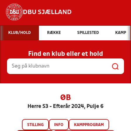
DBU SJÆLLAND
Hvad vil du søge efter?
KLUB/HOLD
RÆKKE
SPILLESTED
KAMP
INDHOLD OG NYHEDER
Find en klub eller et hold
STILLINGER, RESULTATER, KLUBBER OG
HOLD
ØB
Herre S3 - Efterår 2024, Pulje 6
STILLING
INFO
KAMPPROGRAM