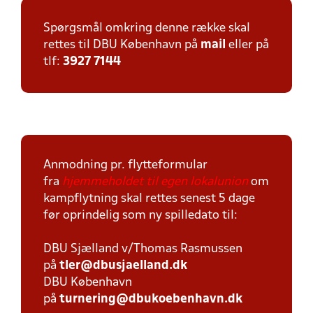
Spørgsmål omkring denne række skal
rettes til DBU København på
mail
eller på
tlf:
3927 7144
Anmodning pr. flytteformular
fra
hjemmeholdet til egen lokalunion
om
kampflytning skal rettes senest 5 dage
før oprindelig som ny spilledato til:
DBU Sjælland v/Thomas Rasmussen
på
tler@dbusjaelland.dk
DBU København
på
turnering@dbukoebenhavn.dk