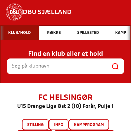
DBU SJÆLLAND
Hvad vil du søge efter?
KLUB/HOLD
RÆKKE
SPILLESTED
KAMP
INDHOLD OG NYHEDER
Find en klub eller et hold
STILLINGER, RESULTATER, KLUBBER OG
HOLD
FC HELSINGØR
U15 Drenge Liga Øst 2 (10) Forår, Pulje 1
STILLING
INFO
KAMPPROGRAM