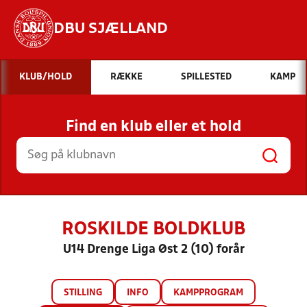
DBU SJÆLLAND
Hvad vil du søge efter?
KLUB/HOLD
RÆKKE
SPILLESTED
KAMP
INDHOLD OG NYHEDER
Find en klub eller et hold
STILLINGER, RESULTATER, KLUBBER OG
HOLD
ROSKILDE BOLDKLUB
U14 Drenge Liga Øst 2 (10) forår
STILLING
INFO
KAMPPROGRAM