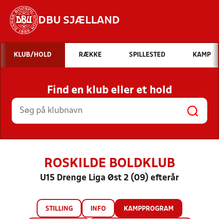
DBU SJÆLLAND
Hvad vil du søge efter?
KLUB/HOLD
RÆKKE
SPILLESTED
KAMP
INDHOLD OG NYHEDER
Find en klub eller et hold
STILLINGER, RESULTATER, KLUBBER OG
HOLD
ROSKILDE BOLDKLUB
U15 Drenge Liga Øst 2 (09) efterår
STILLING
INFO
KAMPPROGRAM