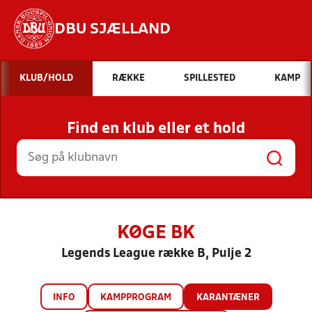
DBU SJÆLLAND
Hvad vil du søge efter?
KLUB/HOLD
RÆKKE
SPILLESTED
KAMP
INDHOLD OG NYHEDER
Find en klub eller et hold
STILLINGER, RESULTATER, KLUBBER OG
HOLD
KØGE BK
Legends League række B, Pulje 2
INFO
KAMPPROGRAM
KARANTÆNER