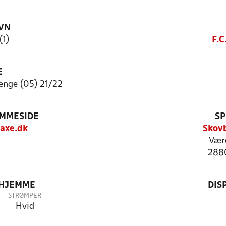
VN
(1)
F.C
E
nge (05) 21/22
EMMESIDE
SP
axe.dk
Skovb
Vær
288
 HJEMME
DIS
STRØMPER
Hvid