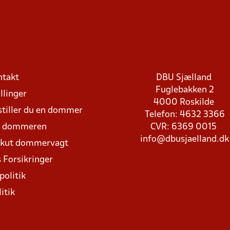
ntakt
DBU Sjælland
Fuglebakken 2
llinger
4000 Roskilde
stiller du en dommer
Telefon: 4632 3366
d dommeren
CVR: 6369 0015
info@dbusjaelland.dk
Akut dommervagt
 Forsikringer
politik
itik