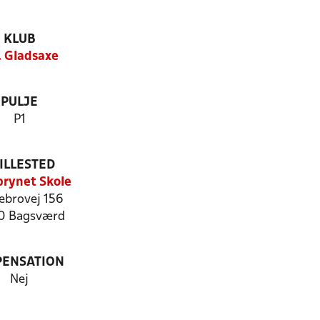
KLUB
. Gladsaxe
PULJE
P1
ILLESTED
rynet Skole
ebrovej 156
0 Bagsværd
PENSATION
Nej