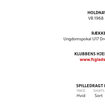
HOLDNA
VB 1968 
RÆKK
Ungdomspokal U17 Dre
KLUBBENS HJ
www.fcglads
SPILLEDRAGT
TRØJE
SHORTS
Hvid
Sort