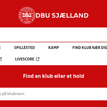
DBU SJÆLLAND
E
SPILLESTED
KAMP
FIND KLUB NÆR DI
LIVESCORE
Find en klub eller et hold