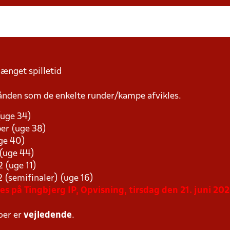
længet spilletid
ånden som de enkelte runder/kampe afvikles.
(uge 34)
er (uge 38)
uge 40)
 (uge 44)
2 (uge 11)
2 (semifinaler) (uge 16)
es på Tingbjerg IP, Opvisning, tirsdag den 21. juni 2022
oer er
vejledende
.