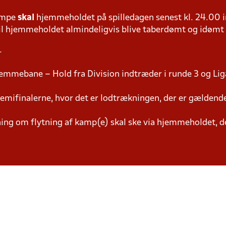
ampe
skal
hjemmeholdet på spilledagen senest kl. 24.00 i
 vil hjemmeholdet almindeligvis blive taberdømt og idømt
.
jemmebane – Hold fra Division indtræder i runde 3 og Lig
semifinalerne, hvor det er lodtrækningen, der er gældend
g om flytning af kamp(e) skal ske via hjemmeholdet, der