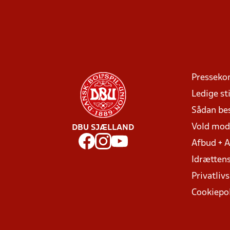
Presseko
Ledige sti
Sådan be
Vold mo
DBU SJÆLLAND
Afbud + 
Idrættens
Privatlivs
Cookiepol