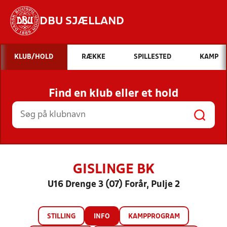
DBU SJÆLLAND
Hvad vil du søge efter?
KLUB/HOLD
RÆKKE
SPILLESTED
KAMP
INDHOLD OG NYHEDER
Find en klub eller et hold
STILLINGER, RESULTATER, KLUBBER OG
HOLD
GISLINGE BK
U16 Drenge 3 (07) Forår, Pulje 2
STILLING
INFO
KAMPPROGRAM