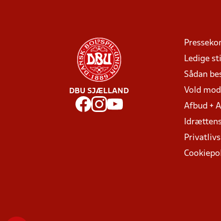
Presseko
Ledige sti
Sådan be
Vold mo
DBU SJÆLLAND
Afbud + 
Idrættens
Privatlivs
Cookiepol