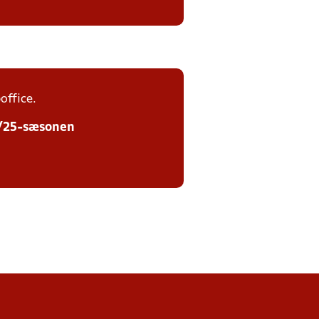
office.
24/25-sæsonen