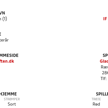
VN
 (1)
IF
E
terår
EMMESIDE
SP
ften.dk
Gla
Ræv
28
Tlf
 HJEMME
SPIL
STRØMPER
TRØJE
Sort
Rød