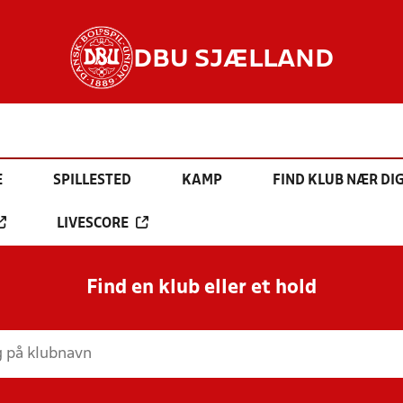
DBU SJÆLLAND
E
SPILLESTED
KAMP
FIND KLUB NÆR DI
LIVESCORE
Find en klub eller et hold