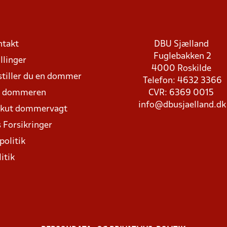
ntakt
DBU Sjælland
Fuglebakken 2
llinger
4000 Roskilde
stiller du en dommer
Telefon: 4632 3366
d dommeren
CVR: 6369 0015
info@dbusjaelland.dk
Akut dommervagt
 Forsikringer
politik
itik