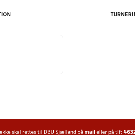
TION
TURNERI
ke skal rettes til DBU Sjælland på
mail
eller på tlf:
463