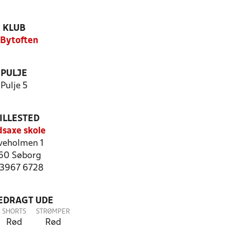
KLUB
 Bytoften
PULJE
Pulje 5
ILLESTED
dsaxe skole
eholmen 1
60 Søborg
: 3967 6728
LEDRAGT UDE
SHORTS
STRØMPER
Rød
Rød