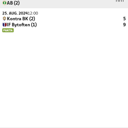
HHT
AB (2)
25. AUG. 2024
12:00
Kontra BK (2)
5
IF Bytoften (1)
9