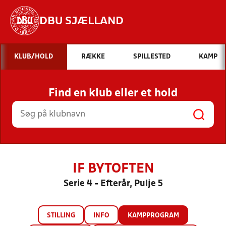
DBU SJÆLLAND
Hvad vil du søge efter?
KLUB/HOLD
RÆKKE
SPILLESTED
KAMP
INDHOLD OG NYHEDER
Find en klub eller et hold
STILLINGER, RESULTATER, KLUBBER OG
HOLD
IF BYTOFTEN
Serie 4 - Efterår, Pulje 5
STILLING
INFO
KAMPPROGRAM