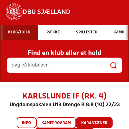
DBU SJÆLLAND
Hvad vil du søge efter?
KLUB/HOLD
RÆKKE
SPILLESTED
KAMP
INDHOLD OG NYHEDER
Find en klub eller et hold
STILLINGER, RESULTATER, KLUBBER OG
HOLD
KARLSLUNDE IF (RK. 4)
Ungdomspokalen U13 Drenge B 8:8 (10) 22/23
INFO
KAMPPROGRAM
KARANTÆNER