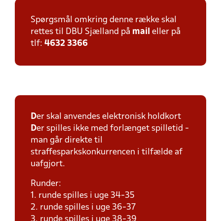
Spørgsmål omkring denne række skal
rettes til DBU Sjælland på
mail
eller på
tlf:
4632 3366
D
er skal anvendes elektronisk holdkort
D
er spilles ikke med forlænget spilletid -
man går direkte til
straffesparkskonkurrencen i tilfælde af
uafgjort.
Runder:
1. runde spilles i uge 34-35
2. runde spilles i uge 36-37
3. runde spilles i uge 38-39