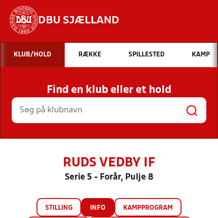
DBU SJÆLLAND
Hvad vil du søge efter?
KLUB/HOLD
RÆKKE
SPILLESTED
KAMP
INDHOLD OG NYHEDER
Find en klub eller et hold
STILLINGER, RESULTATER, KLUBBER OG
HOLD
RUDS VEDBY IF
Serie 5 - Forår, Pulje 8
STILLING
INFO
KAMPPROGRAM