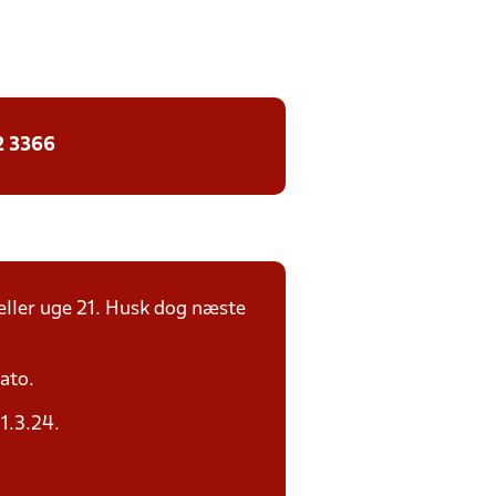
2 3366
eller uge 21. Husk dog næste
ato.
1.3.24.