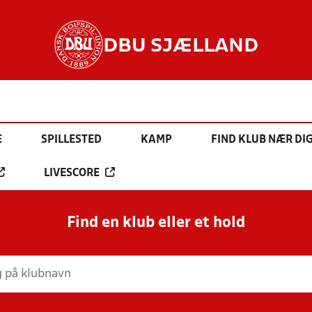
DBU SJÆLLAND
E
SPILLESTED
KAMP
FIND KLUB NÆR DI
LIVESCORE
Find en klub eller et hold