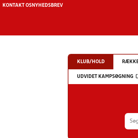
KONTAKT OS
NYHEDSBREV
KLUB/HOLD
RÆKK
UDVIDET KAMPSØGNING