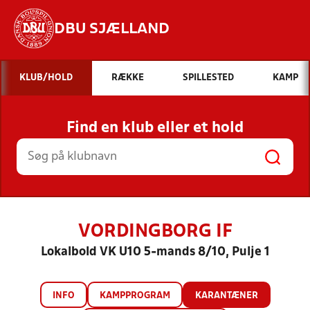
DBU SJÆLLAND
Hvad vil du søge efter?
KLUB/HOLD
RÆKKE
SPILLESTED
KAMP
INDHOLD OG NYHEDER
Find en klub eller et hold
STILLINGER, RESULTATER, KLUBBER OG
HOLD
VORDINGBORG IF
Lokalbold VK U10 5-mands 8/10, Pulje 1
INFO
KAMPPROGRAM
KARANTÆNER