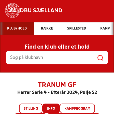
DBU SJÆLLAND
Hvad vil du søge efter?
KLUB/HOLD
RÆKKE
SPILLESTED
KAMP
INDHOLD OG NYHEDER
Find en klub eller et hold
STILLINGER, RESULTATER, KLUBBER OG
HOLD
TRANUM GF
Herrer Serie 4 - Efterår 2024, Pulje 52
STILLING
INFO
KAMPPROGRAM