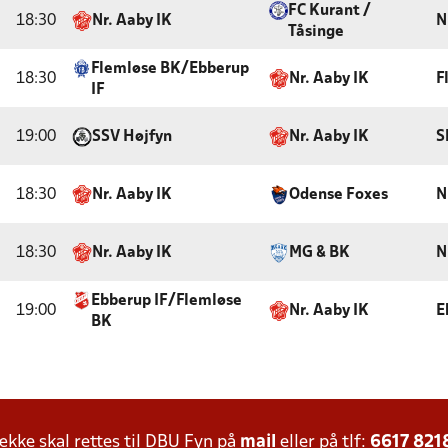
FC Kurant /
18:30
Nr. Aaby IK
N
Tåsinge
Flemløse BK/Ebberup
18:30
Nr. Aaby IK
F
IF
19:00
SSV Højfyn
Nr. Aaby IK
S
18:30
Nr. Aaby IK
Odense Foxes
N
18:30
Nr. Aaby IK
MG & BK
N
Ebberup IF/Flemløse
19:00
Nr. Aaby IK
E
BK
ke skal rettes til DBU Fyn på
mail
eller på tlf:
6617 821