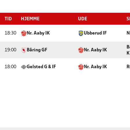
TID
HJEMME
UDE
S
18:30
Nr. Aaby IK
Ubberud IF
N
B
19:00
Båring GF
Nr. Aaby IK
K
18:00
Gelsted G & IF
Nr. Aaby IK
R