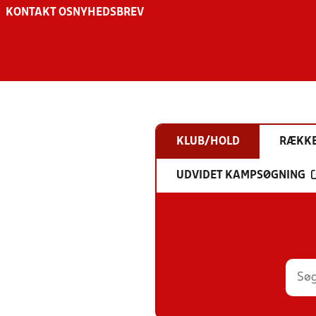
KONTAKT OS
NYHEDSBREV
KLUB/HOLD
RÆKK
UDVIDET KAMPSØGNING