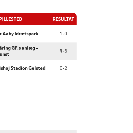
PILLESTED
RESULTAT
r.Aaby Idrætspark
1
-
4
åring GF.s anlæg -
4
-
6
unst
ishøj Stadion Gelsted
0
-
2