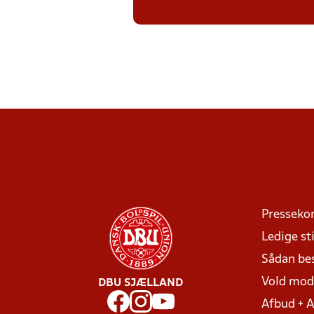
Presseko
Ledige sti
Sådan be
Vold mo
DBU SJÆLLAND
Afbud + 