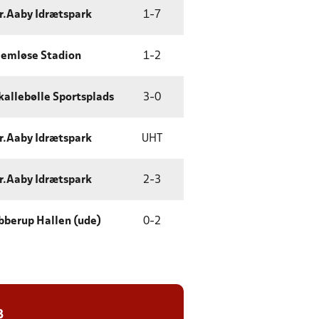
r.Aaby Idrætspark
1
-
7
lemløse Stadion
1
-
2
kallebølle Sportsplads
3
-
0
r.Aaby Idrætspark
UHT
r.Aaby Idrætspark
2
-
3
bberup Hallen (ude)
0
-
2
8