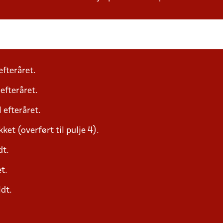
efteråret.
 efteråret.
l efteråret.
et (overført til pulje 4).
dt.
t.
ldt.