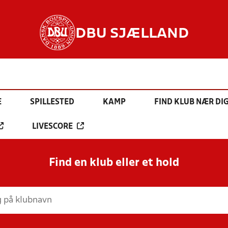
DBU SJÆLLAND
E
SPILLESTED
KAMP
FIND KLUB NÆR DI
LIVESCORE
Find en klub eller et hold