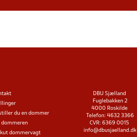
ntakt
DBU Sjælland
Fuglebakken 2
llinger
4000 Roskilde
stiller du en dommer
Telefon: 4632 3366
d dommeren
CVR: 6369 0015
info@dbusjaelland.dk
Akut dommervagt