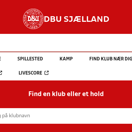
DBU SJÆLLAND
E
SPILLESTED
KAMP
FIND KLUB NÆR DI
LIVESCORE
Find en klub eller et hold