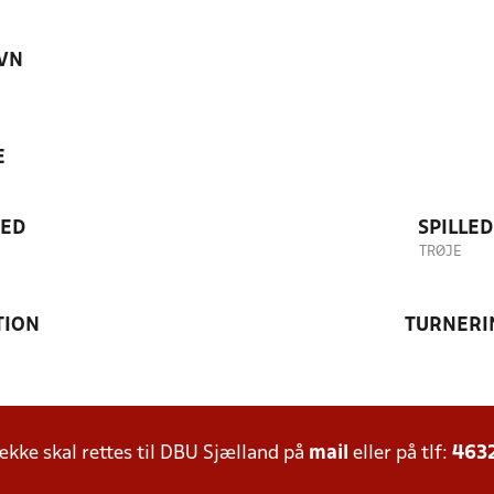
VN
E
TED
SPILLE
TRØJE
TION
TURNERI
ke skal rettes til DBU Sjælland på
mail
eller på tlf:
463