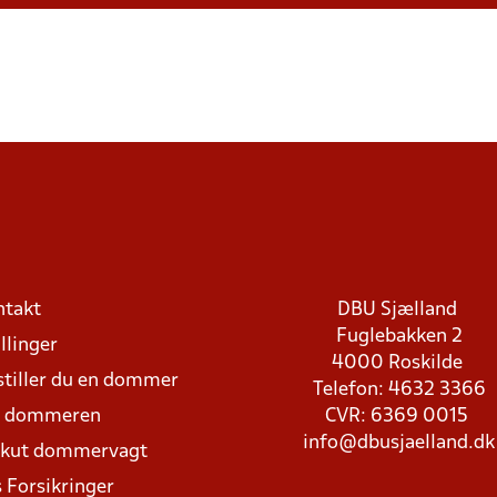
ntakt
DBU Sjælland
Fuglebakken 2
llinger
4000 Roskilde
stiller du en dommer
Telefon: 4632 3366
d dommeren
CVR: 6369 0015
info@dbusjaelland.dk
Akut dommervagt
 Forsikringer