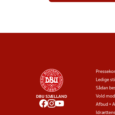
Presseko
Ledige sti
Sådan be
Vold mo
DBU SJÆLLAND
Afbud + 
Idrættens