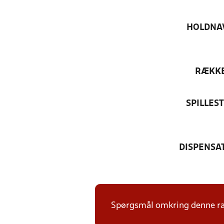
HOLDNA
RÆKK
SPILLES
DISPENSA
Spørgsmål omkring denne ræk