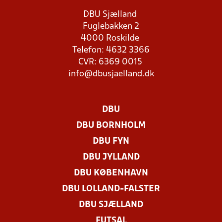
DBU Sjælland
Fuglebakken 2
4000 Roskilde
Telefon: 4632 3366
CVR: 6369 0015
info@dbusjaelland.dk
DBU
DBU BORNHOLM
DBU FYN
DBU JYLLAND
DBU KØBENHAVN
DBU LOLLAND-FALSTER
DBU SJÆLLAND
FUTSAL