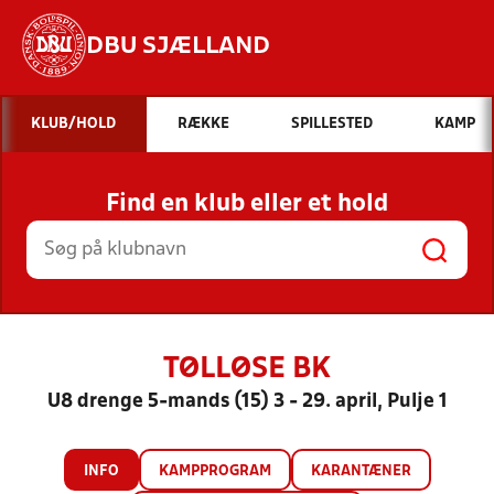
DBU SJÆLLAND
Hvad vil du søge efter?
KLUB/HOLD
RÆKKE
SPILLESTED
KAMP
INDHOLD OG NYHEDER
Find en klub eller et hold
STILLINGER, RESULTATER, KLUBBER OG
HOLD
TØLLØSE BK
U8 drenge 5-mands (15) 3 - 29. april, Pulje 1
INFO
KAMPPROGRAM
KARANTÆNER