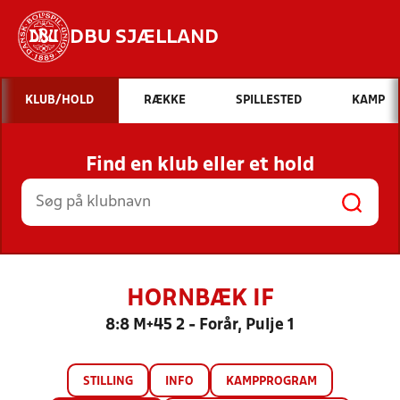
DBU SJÆLLAND
Hvad vil du søge efter?
KLUB/HOLD
RÆKKE
SPILLESTED
KAMP
INDHOLD OG NYHEDER
Find en klub eller et hold
STILLINGER, RESULTATER, KLUBBER OG
HOLD
HORNBÆK IF
8:8 M+45 2 - Forår, Pulje 1
STILLING
INFO
KAMPPROGRAM