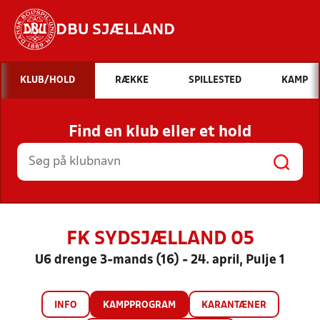
DBU SJÆLLAND
Hvad vil du søge efter?
KLUB/HOLD
RÆKKE
SPILLESTED
KAMP
INDHOLD OG NYHEDER
Find en klub eller et hold
STILLINGER, RESULTATER, KLUBBER OG
HOLD
FK SYDSJÆLLAND 05
U6 drenge 3-mands (16) - 24. april, Pulje 1
INFO
KAMPPROGRAM
KARANTÆNER