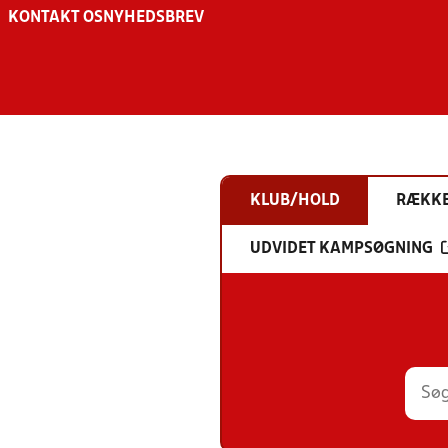
KONTAKT OS
NYHEDSBREV
KLUB/HOLD
RÆKK
UDVIDET KAMPSØGNING