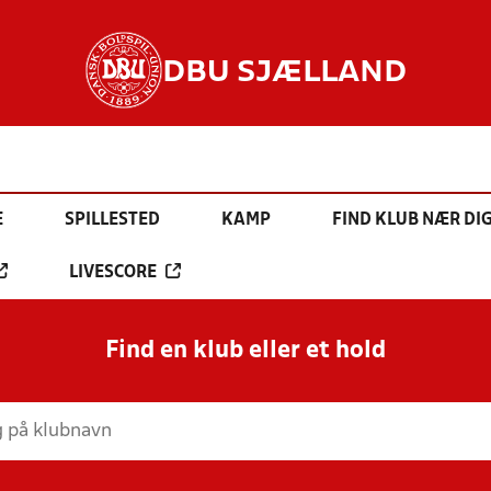
DBU SJÆLLAND
E
SPILLESTED
KAMP
FIND KLUB NÆR DI
LIVESCORE
Find en klub eller et hold