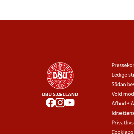
Presseko
Ledige sti
Sådan be
Vold mo
DBU SJÆLLAND
Afbud + 
Idrættens
Privatlivs
Cookiepol