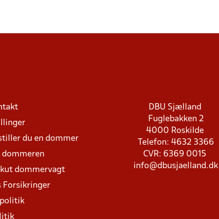
ntakt
DBU Sjælland
Fuglebakken 2
llinger
4000 Roskilde
stiller du en dommer
Telefon: 4632 3366
d dommeren
CVR: 6369 0015
info@dbusjaelland.dk
Akut dommervagt
 Forsikringer
politik
itik