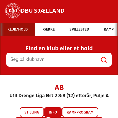
DBU SJÆLLAND
Hvad vil du søge efter?
KLUB/HOLD
RÆKKE
SPILLESTED
KAMP
INDHOLD OG NYHEDER
Find en klub eller et hold
STILLINGER, RESULTATER, KLUBBER OG
HOLD
AB
U13 Drenge Liga Øst 2 8:8 (12) efterår, Pulje A
STILLING
INFO
KAMPPROGRAM