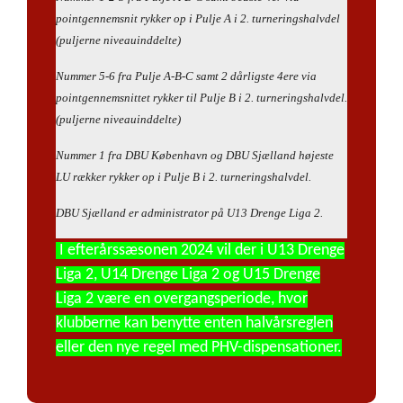
pointgennemsnit rykker op i Pulje A i 2. turneringshalvdel
(puljerne niveauinddelte)
Nummer 5-6 fra Pulje A-B-C samt 2 dårligste 4ere via
pointgennemsnittet rykker til Pulje B i 2. turneringshalvdel.
(puljerne niveauinddelte)
Nummer 1 fra DBU København og DBU Sjælland højeste
LU rækker rykker op i Pulje B i 2. turneringshalvdel.
DBU Sjælland er administrator på U13 Drenge Liga 2.
I
efterårssæsonen 2024 vil der i U13 Drenge
Liga 2, U14 Drenge Liga 2 og U15 Drenge
Liga 2 være en overgangsperiode, hvor
klubberne kan benytte enten halvårsreglen
eller den nye regel med PHV-dispensationer.