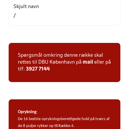
Skjult navn
/
Spørgsmål omkring denne række skal
rettes til DBU København på
mail
eller på
tlf:
3927 7144
Oprykning
:
De 16 bedste oprykningsberettigede hold på tværs af
de 8 puljer rykker op til Række 4.