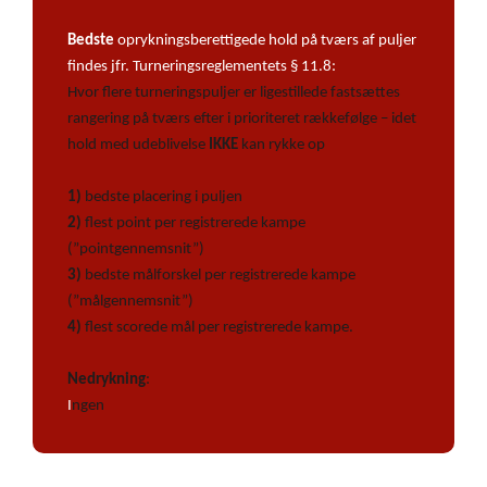
Bedste
oprykningsberettigede hold på tværs af puljer
findes jfr. Turneringsreglementets § 11.8:
Hvor flere turneringspuljer er ligestillede fastsættes
rangering på tværs efter i prioriteret rækkefølge – idet
hold med udeblivelse
IKKE
kan rykke op
1)
bedste placering i puljen
2)
flest point per registrerede kampe
(”pointgennemsnit”)
3)
bedste målforskel per registrerede kampe
(”målgennemsnit”)
4)
flest scorede mål per registrerede kampe.
Nedrykning
:
I
ngen