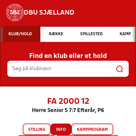
DBU SJÆLLAND
Hvad vil du søge efter?
KLUB/HOLD
RÆKKE
SPILLESTED
KAMP
INDHOLD OG NYHEDER
Find en klub eller et hold
STILLINGER, RESULTATER, KLUBBER OG
HOLD
FA 2000 12
Herre Senior 5 7:7 Efterår, P6
STILLING
INFO
KAMPPROGRAM