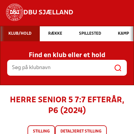
DBU SJÆLLAND
Hvad vil du søge efter?
KLUB/HOLD
RÆKKE
SPILLESTED
KAMP
INDHOLD OG NYHEDER
Find en klub eller et hold
STILLINGER, RESULTATER, KLUBBER OG
HOLD
HERRE SENIOR 5 7:7 EFTERÅR,
P6 (2024)
STILLING
DETALJERET STILLING