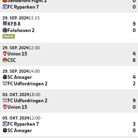
Sønderbro Fight 2
0
FC Ryparken 7
0
29. SEP. 2024
11:15
KFB 8
9
Folehaven 2
0
29. SEP. 2024
12:00
Union 15
4
CSC
6
29. SEP. 2024
14:00
SC Amager
4
FC Udfordringen 2
2
03. OKT. 2024
18:00
FC Udfordringen 2
9
Union 15
0
05. OKT. 2024
12:00
FC Ryparken 7
3
SC Amager
0