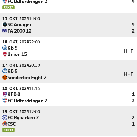
FC Udfordringen 2
4
13. OKT. 2024
14:00
SC Amager
4
FA 2000 12
2
14. OKT. 2024
22:00
KB 9
HHT
Union 15
17. OKT. 2024
20:30
KB 9
HHT
Sønderbro Fight 2
19. OKT. 2024
11:15
KFB 8
1
FC Udfordringen 2
2
19. OKT. 2024
12:00
FC Ryparken 7
2
CSC
1