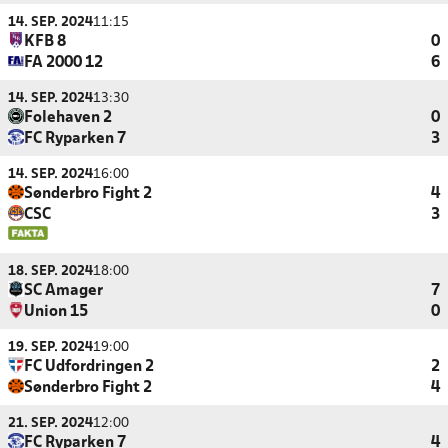
14. SEP. 2024
11:15
KFB 8
0
FA 2000 12
6
14. SEP. 2024
13:30
Folehaven 2
0
FC Ryparken 7
3
14. SEP. 2024
16:00
Sønderbro Fight 2
4
CSC
3
18. SEP. 2024
18:00
SC Amager
7
Union 15
0
19. SEP. 2024
19:00
FC Udfordringen 2
2
Sønderbro Fight 2
4
21. SEP. 2024
12:00
FC Ryparken 7
4