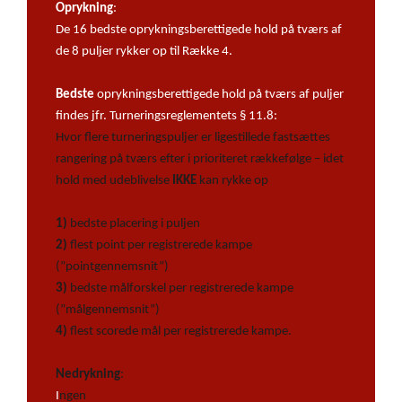
Oprykning
:
De 16 bedste oprykningsberettigede hold på tværs af
de 8 puljer rykker op til Række 4.
Bedste
oprykningsberettigede hold på tværs af puljer
findes jfr. Turneringsreglementets § 11.8:
Hvor flere turneringspuljer er ligestillede fastsættes
rangering på tværs efter i prioriteret rækkefølge – idet
hold med udeblivelse
IKKE
kan rykke op
1)
bedste placering i puljen
2)
flest point per registrerede kampe
(”pointgennemsnit”)
3)
bedste målforskel per registrerede kampe
(”målgennemsnit”)
4)
flest scorede mål per registrerede kampe.
Nedrykning
:
I
ngen