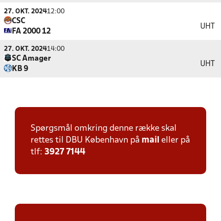
27. OKT. 2024
12:00
CSC
UHT
FA 2000 12
27. OKT. 2024
14:00
SC Amager
UHT
KB 9
Spørgsmål omkring denne række skal
rettes til DBU København på
mail
eller på
tlf:
3927 7144