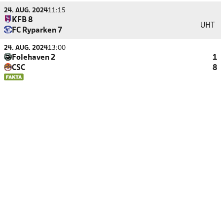
24. AUG. 2024
11:15
KFB 8
UHT
FC Ryparken 7
24. AUG. 2024
13:00
Folehaven 2
1
CSC
8