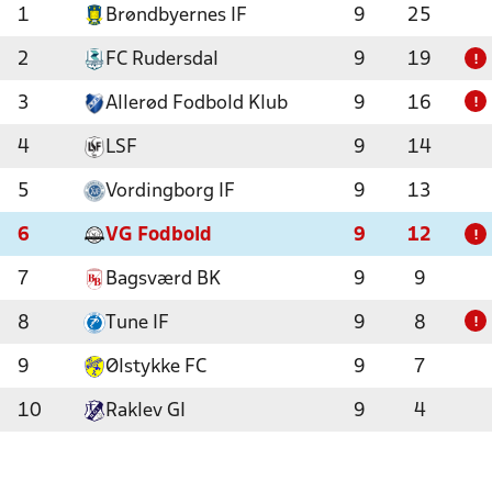
1
Brøndbyernes IF
9
25
2
FC Rudersdal
9
19
!
3
Allerød Fodbold Klub
9
16
!
4
LSF
9
14
5
Vordingborg IF
9
13
6
VG Fodbold
9
12
!
7
Bagsværd BK
9
9
8
Tune IF
9
8
!
9
Ølstykke FC
9
7
10
Raklev GI
9
4