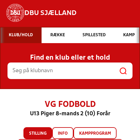
DBU SJÆLLAND
Hvad vil du søge efter?
KLUB/HOLD
RÆKKE
SPILLESTED
KAMP
INDHOLD OG NYHEDER
Find en klub eller et hold
STILLINGER, RESULTATER, KLUBBER OG
HOLD
VG FODBOLD
U13 Piger 8-mands 2 (10) Forår
STILLING
INFO
KAMPPROGRAM