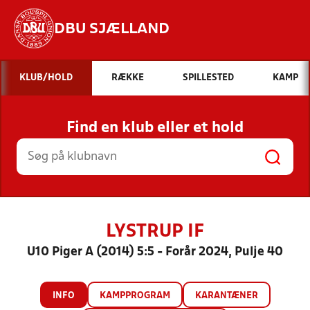
DBU SJÆLLAND
Hvad vil du søge efter?
KLUB/HOLD
RÆKKE
SPILLESTED
KAMP
INDHOLD OG NYHEDER
Find en klub eller et hold
STILLINGER, RESULTATER, KLUBBER OG
HOLD
LYSTRUP IF
U10 Piger A (2014) 5:5 - Forår 2024, Pulje 40
INFO
KAMPPROGRAM
KARANTÆNER