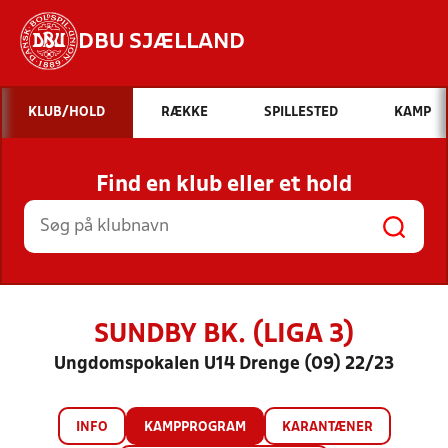
DBU SJÆLLAND
Hvad vil du søge efter?
KLUB/HOLD
RÆKKE
SPILLESTED
KAMP
INDHOLD OG NYHEDER
Find en klub eller et hold
STILLINGER, RESULTATER, KLUBBER OG
HOLD
SUNDBY BK. (LIGA 3)
Ungdomspokalen U14 Drenge (09) 22/23
INFO
KAMPPROGRAM
KARANTÆNER