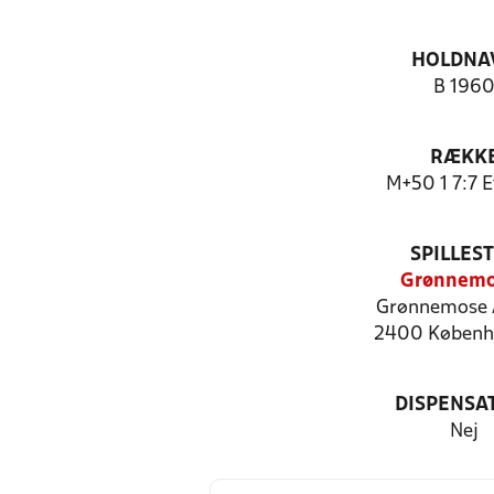
HOLDNA
B 196
RÆKK
M+50 1 7:7 E
SPILLES
Grønnemo
Grønnemose A
2400 Københ
DISPENSA
Nej