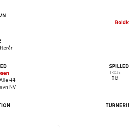
VN
0
Boldk
E
fterår
TED
SPILLE
TRØJE
sen
Blå
lle 44
avn NV
TION
TURNERI