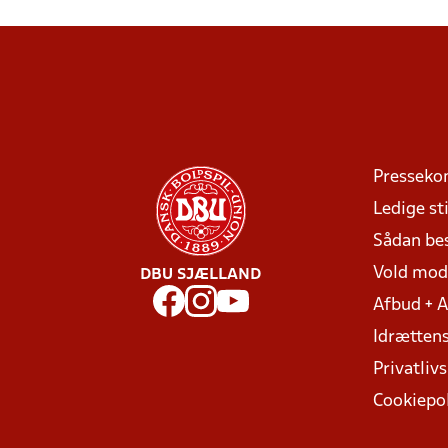
Presseko
Ledige sti
Sådan be
Vold mo
DBU SJÆLLAND
Afbud + 
Idrættens
Privatlivs
Cookiepol