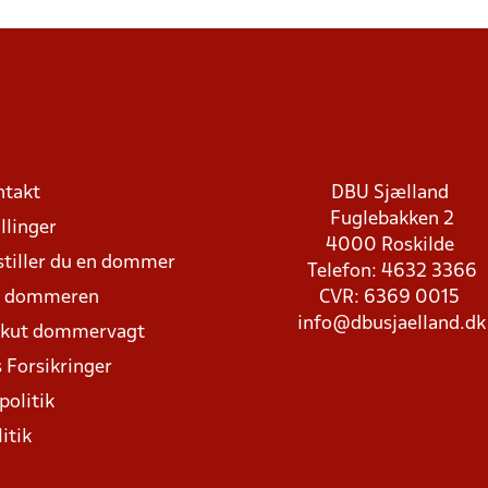
ntakt
DBU Sjælland
Fuglebakken 2
llinger
4000 Roskilde
stiller du en dommer
Telefon: 4632 3366
d dommeren
CVR: 6369 0015
info@dbusjaelland.dk
Akut dommervagt
 Forsikringer
politik
itik