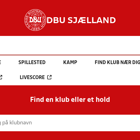
DBU SJÆLLAND
E
SPILLESTED
KAMP
FIND KLUB NÆR DI
LIVESCORE
Find en klub eller et hold