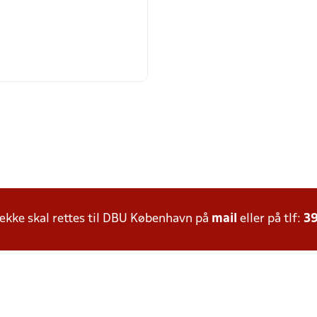
kke skal rettes til DBU København på
mail
eller på tlf:
39