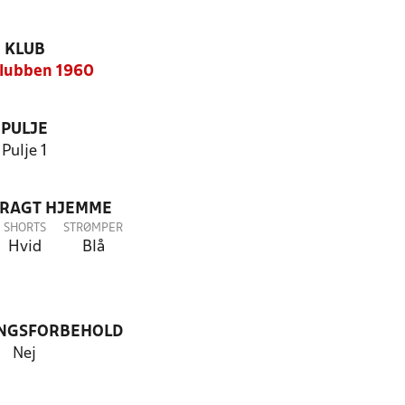
KLUB
lubben 1960
PULJE
Pulje 1
DRAGT HJEMME
SHORTS
STRØMPER
Hvid
Blå
NGSFORBEHOLD
Nej