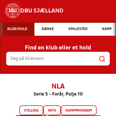
DBU SJÆLLAND
Hvad vil du søge efter?
KLUB/HOLD
RÆKKE
SPILLESTED
KAMP
INDHOLD OG NYHEDER
Find en klub eller et hold
STILLINGER, RESULTATER, KLUBBER OG
HOLD
NLA
Serie 5 - Forår, Pulje 10
STILLING
INFO
KAMPPROGRAM