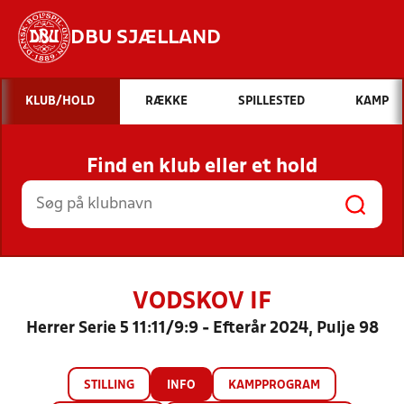
DBU SJÆLLAND
Hvad vil du søge efter?
KLUB/HOLD
RÆKKE
SPILLESTED
KAMP
INDHOLD OG NYHEDER
Find en klub eller et hold
STILLINGER, RESULTATER, KLUBBER OG
HOLD
VODSKOV IF
Herrer Serie 5 11:11/9:9 - Efterår 2024, Pulje 98
STILLING
INFO
KAMPPROGRAM