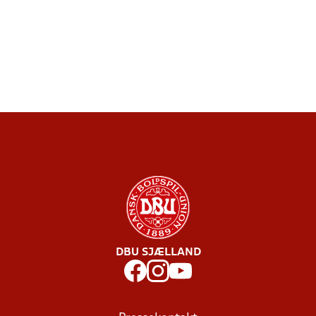
DBU SJÆLLAND