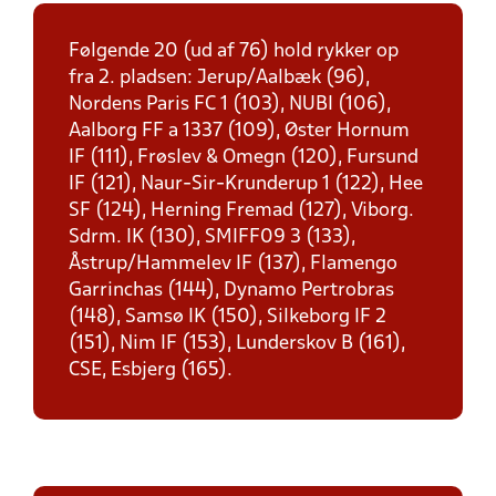
Følgende 20 (ud af 76) hold rykker op
fra 2. pladsen: Jerup/Aalbæk (96),
Nordens Paris FC 1 (103), NUBI (106),
Aalborg FF a 1337 (109), Øster Hornum
IF (111), Frøslev & Omegn (120), Fursund
IF (121), Naur-Sir-Krunderup 1 (122), Hee
SF (124), Herning Fremad (127), Viborg.
Sdrm. IK (130), SMIFF09 3 (133),
Åstrup/Hammelev IF (137), Flamengo
Garrinchas (144), Dynamo Pertrobras
(148), Samsø IK (150), Silkeborg IF 2
(151), Nim IF (153), Lunderskov B (161),
CSE, Esbjerg (165).