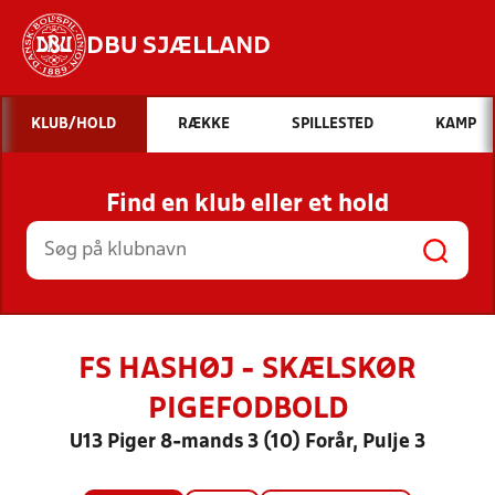
DBU SJÆLLAND
Hvad vil du søge efter?
KLUB/HOLD
RÆKKE
SPILLESTED
KAMP
INDHOLD OG NYHEDER
Find en klub eller et hold
STILLINGER, RESULTATER, KLUBBER OG
HOLD
FS HASHØJ - SKÆLSKØR
PIGEFODBOLD
U13 Piger 8-mands 3 (10) Forår, Pulje 3