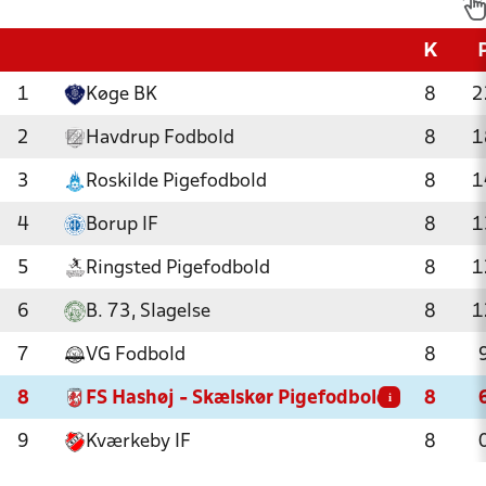
K
1
Køge BK
8
2
2
Havdrup Fodbold
8
1
3
Roskilde Pigefodbold
8
1
4
Borup IF
8
1
5
Ringsted Pigefodbold
8
1
6
B. 73, Slagelse
8
1
7
VG Fodbold
8
8
FS Hashøj - Skælskør Pigefodbold
8
i
9
Kværkeby IF
8