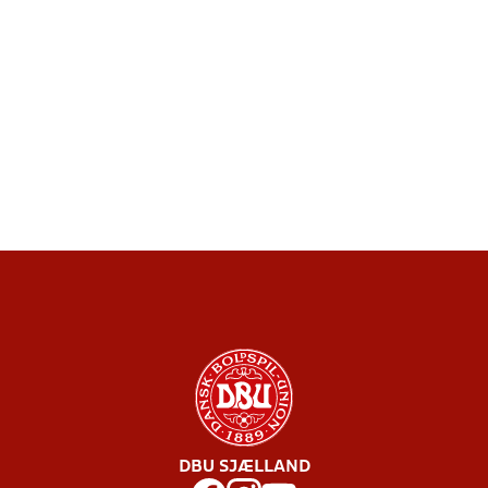
DBU SJÆLLAND