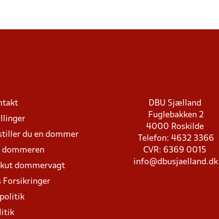
ntakt
DBU Sjælland
Fuglebakken 2
llinger
4000 Roskilde
stiller du en dommer
Telefon: 4632 3366
d dommeren
CVR: 6369 0015
info@dbusjaelland.dk
Akut dommervagt
 Forsikringer
politik
itik