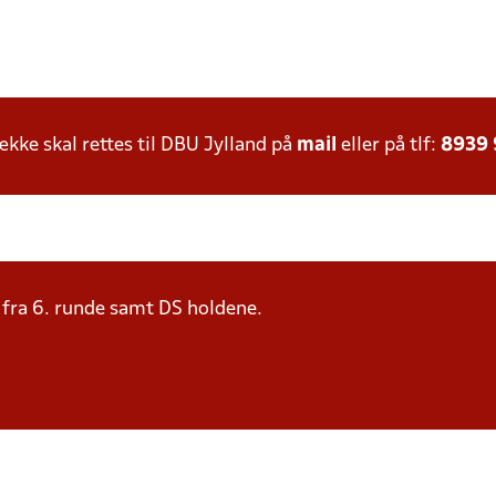
ke skal rettes til DBU Jylland på
mail
eller på tlf:
8939
e fra 6. runde samt DS holdene.