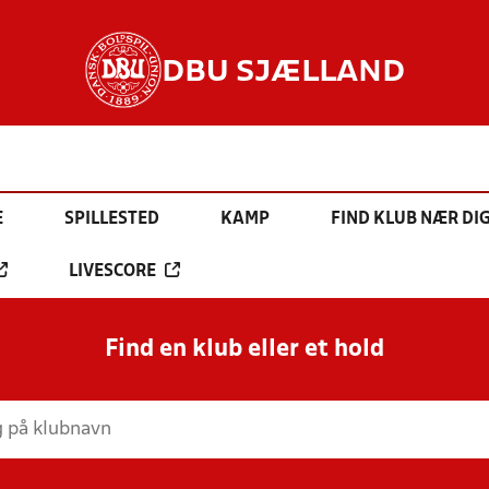
DBU SJÆLLAND
E
SPILLESTED
KAMP
FIND KLUB NÆR DI
LIVESCORE
Find en klub eller et hold