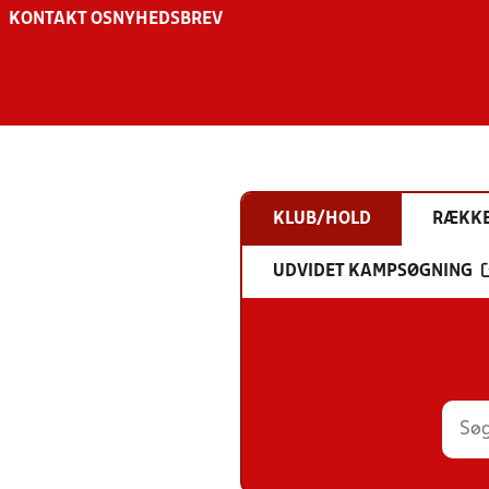
KONTAKT OS
NYHEDSBREV
KLUB/HOLD
RÆKK
UDVIDET KAMPSØGNING