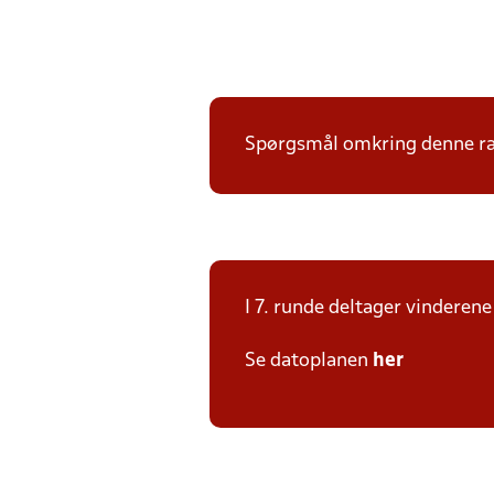
Spørgsmål omkring denne ræk
I 7. runde deltager vinderen
Se datoplanen
her