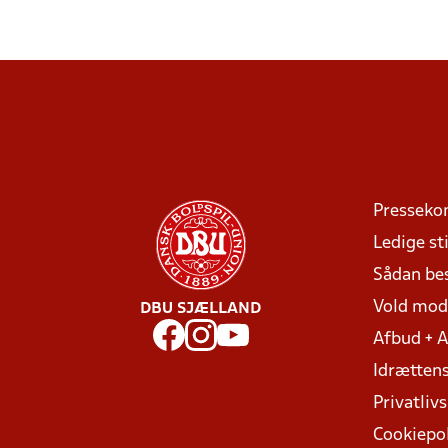
Presseko
Ledige sti
Sådan be
Vold mo
DBU SJÆLLAND
Afbud + 
Idrættens
Privatlivs
Cookiepol