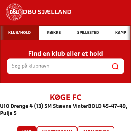
DBU SJÆLLAND
Hvad vil du søge efter?
KLUB/HOLD
RÆKKE
SPILLESTED
KAMP
INDHOLD OG NYHEDER
Find en klub eller et hold
STILLINGER, RESULTATER, KLUBBER OG
HOLD
KØGE FC
U10 Drenge 4 (13) 5M Stævne VinterBOLD 45-47-49,
Pulje 5