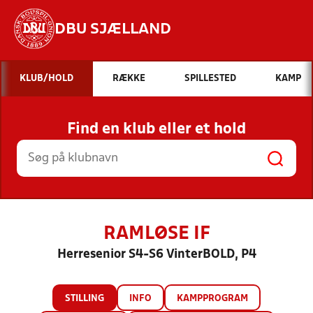
DBU SJÆLLAND
Hvad vil du søge efter?
KLUB/HOLD
RÆKKE
SPILLESTED
KAMP
INDHOLD OG NYHEDER
Find en klub eller et hold
STILLINGER, RESULTATER, KLUBBER OG
HOLD
RAMLØSE IF
Herresenior S4-S6 VinterBOLD, P4
STILLING
INFO
KAMPPROGRAM