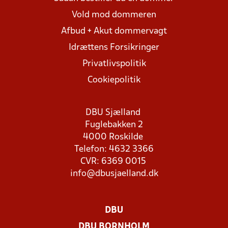
Vold mod dommeren
Afbud + Akut dommervagt
Idrættens Forsikringer
Privatlivspolitik
Cookiepolitik
DBU Sjælland
Fuglebakken 2
4000 Roskilde
Telefon: 4632 3366
CVR: 6369 0015
info@dbusjaelland.dk
DBU
DBU BORNHOLM