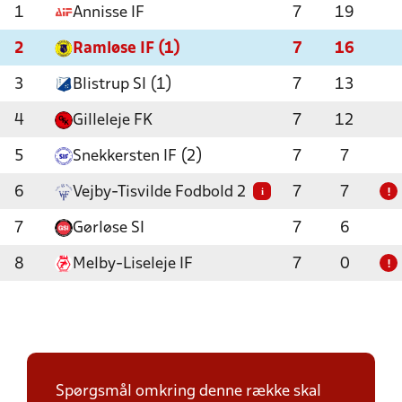
1
Annisse IF
7
19
2
Ramløse IF (1)
7
16
3
Blistrup SI (1)
7
13
4
Gilleleje FK
7
12
5
Snekkersten IF (2)
7
7
6
Vejby-Tisvilde Fodbold 2
7
7
i
!
7
Gørløse SI
7
6
8
Melby-Liseleje IF
7
0
!
Spørgsmål omkring denne række skal