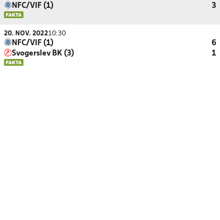
NFC/VIF (1)
3
20. NOV. 2022
10:30
NFC/VIF (1)
6
Svogerslev BK (3)
1