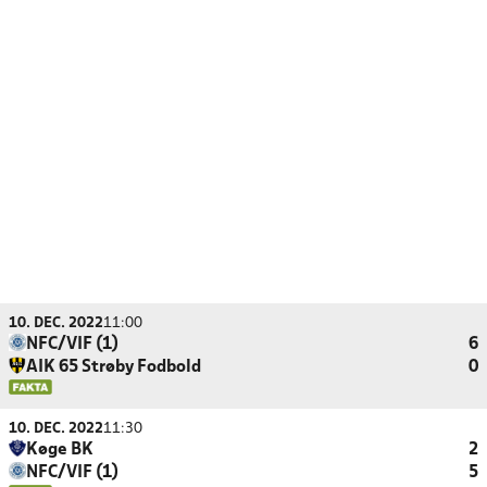
10. DEC. 2022
11:00
NFC/VIF (1)
6
AIK 65 Strøby Fodbold
0
10. DEC. 2022
11:30
Køge BK
2
NFC/VIF (1)
5