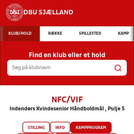
DBU SJÆLLAND
Hvad vil du søge efter?
KLUB/HOLD
RÆKKE
SPILLESTED
KAMP
INDHOLD OG NYHEDER
Find en klub eller et hold
STILLINGER, RESULTATER, KLUBBER OG
HOLD
NFC/VIF
Indendørs Kvindesenior Håndboldmål , Pulje 5
STILLING
INFO
KAMPPROGRAM