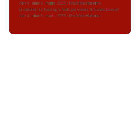
den 4. eller 5. marts 2023 i Roskilde Hallerne.
B rækken 15 hold og 5 hold går videre til finalestævnet
den 4
. eller 5. marts 2023 i Roskilde Hallerne.