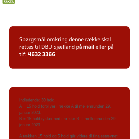
Spørgsmål omkring denne række skal
rettes til DBU Sjælland på
mail
eller på
tlf:
4632 3366
Indledende: 30 hold.
A = 15 hold forbliver i række A til mellemrunden 29.
januar 2023.
B = 15 hold rykker ned i række B til mellemrunden 29.
januar 2023.
A rækken 15 hold og 5 hold går videre til finalestævnet