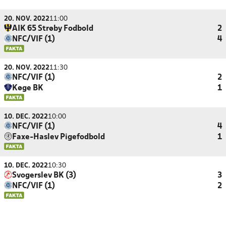
20. NOV. 2022
11:00
AIK 65 Strøby Fodbold
2
NFC/VIF (1)
4
20. NOV. 2022
11:30
NFC/VIF (1)
2
Køge BK
1
10. DEC. 2022
10:00
NFC/VIF (1)
4
Faxe-Haslev Pigefodbold
1
10. DEC. 2022
10:30
Svogerslev BK (3)
3
NFC/VIF (1)
2