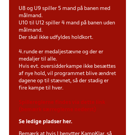
U8 og U9 spiller 5 mand på banen med
målmand.
U10 til U12 spiller 4 mand på banen uden
målmand.
Der skal ikke udfyldes holdkort.
4.runde er medaljestævne og der er
medaljer til alle.
Hvis evt. oversidderkampe ikke besættes
af nye hold, vil programmet blive ændret
dagene op til stævnet, så der stadig er
fire kampe til hver.
Spillereglerne findes via dette link
(bemærk særreglerne nederst)
Se ledige pladser her.
Bemærk at hvis I benytter KampKlar, så