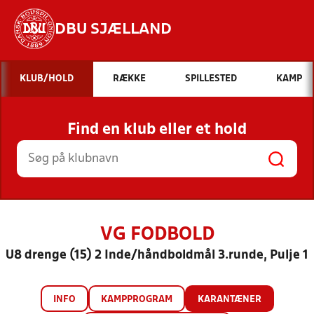
DBU SJÆLLAND
Hvad vil du søge efter?
KLUB/HOLD
RÆKKE
SPILLESTED
KAMP
INDHOLD OG NYHEDER
Find en klub eller et hold
STILLINGER, RESULTATER, KLUBBER OG
HOLD
VG FODBOLD
U8 drenge (15) 2 Inde/håndboldmål 3.runde, Pulje 1
INFO
KAMPPROGRAM
KARANTÆNER