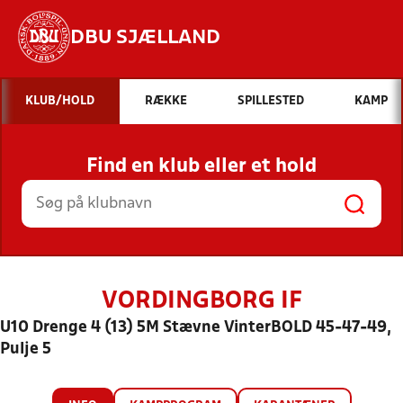
DBU SJÆLLAND
Hvad vil du søge efter?
KLUB/HOLD
RÆKKE
SPILLESTED
KAMP
INDHOLD OG NYHEDER
Find en klub eller et hold
STILLINGER, RESULTATER, KLUBBER OG
HOLD
VORDINGBORG IF
U10 Drenge 4 (13) 5M Stævne VinterBOLD 45-47-49,
Pulje 5