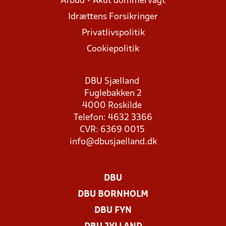
Afbud + Akut dommervagt
Idrættens Forsikringer
Privatlivspolitik
Cookiepolitik
DBU Sjælland
Fuglebakken 2
4000 Roskilde
Telefon: 4632 3366
CVR: 6369 0015
info@dbusjaelland.dk
DBU
DBU BORNHOLM
DBU FYN